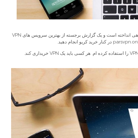
PCMag اخیرا به جهان شبکه خصوصی مجازی (VPN) نگاهی انداخته است و یک گزارش برجسته از بهترین سرویس های VPN
من برای مدت حداقل 15 سال یا حتی بیشتر انوع مختلف VPN را استفاده کرده ام. هر کسی باید یک VPN خریداری کند.