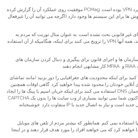
چیزی که در طول سال های متوجه تغییر آن شده ام عملکرد VPN بوده است. PCMag موفقیت روی عملکرد آن را گزارش کرده
وش ها برای این سیستم ها وجود دارد (اگرچه می توانید آن را غیرفعال
ای غیر قانونی بحث نشده است. به عنوان مثال تورنت که مردم به
صورت غیر قانونی موزیک، فیلم و نرم افزار دانلود می کنند، همه آنها VPN را ترویج می کنند برای اینکه، هنگامیکه از آن استفاده
رد VPN ها برای مقابله با سازمان ها و اجرای قانون برای پیگیری و دنبال کردن سازمان های
د.
ستفاده می کنید برای اینکه محدودیت های جغرافیایی را دور بزنید (مانند تماشای
یت های آنلاین خودتان را محدود شده پیدا خواهید کرد. گاهی اوقات همچنین
شما یک آدرس IP می بینید که برخی اسپم کننده ها یا مهاجمان DNS استفاده می کنند برای اینکه جریان اسپم یا پینگ ها را ایجاد
کنند. این منتهی به لیست های سیاه مختلف خواهد شد و اکنون شما نمی توانید بسیاری از وب سایت ها را بدون یک CAPTCHA
ببینید، معمولا با CloudFlare آغاز می شود. این یک مشکل جدید است و نیاز به اتصال جدید با IP متفاوت دارد. خوشبختانه
می کنم و از آنها استفاده نمی کنم. همانطور که بیشتر مردم از تلفن های موبایل
 خواهند کرد که می خواهند افراد را مورد هدف قرار دهند و در اینجا