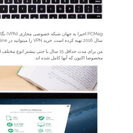
سال 2016 تهیه کرده است. خرید VPN را میتوانید در parsvpn.online در کنار خرید کریو انجام دهید.
مخصوصا اکنون که آنها کامل شده اند.