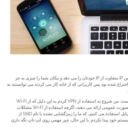
به طور خلاصه، یک VPN به شما اجازه استفاده از یک آدرس IP متفاوت از IP خودتان را می دهد و مکان شما را چیزی به جز
تراع شده بود پس کاربرانی که از خانه کار می کردند می توانستند به
سپس مشخص شد که این ایده به دلایل دیگری نیز خوب است. من شروع به استفاده از VPN کردم به این دلیل که از Wi-Fi
عمومی استفاده می کردم. VPN ها برخی از حفاظت را بصورت عمومی ارائه می دهند، اگرچه استفاده از Wi-Fi مشکلات
دیگری ایجاد می کنند. امروز از میزبان های Wi-Fi روی موبایل استفاده می کنیم، که ما را رمزگشایی نشده با نام SSID از
 سیستم خود پیدا نکردم. با این حال، چیز مهمی روی لپ تاپ نگه داری