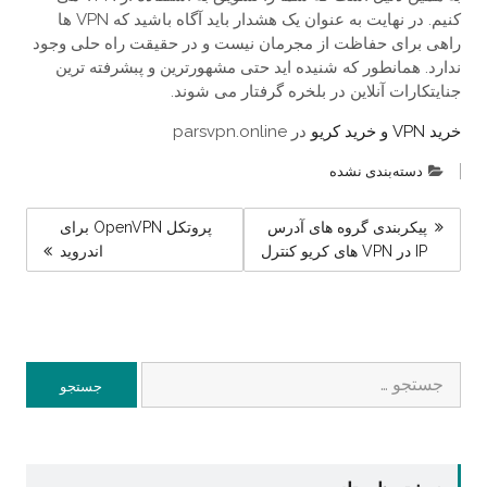
کنیم. در نهایت به عنوان یک هشدار باید آگاه باشید که VPN ها
راهی برای حفاظت از مجرمان نیست و در حقیقت راه حلی وجود
ندارد. همانطور که شنیده اید حتی مشهورترین و پبشرفته ترین
جنایتکارات آنلاین در بلخره گرفتار می شوند.
خرید VPN و خرید کریو
در parsvpn.online
دسته‌بندی نشده
راهبری
پیکربندی گروه های آدرس
پروتکل OpenVPN برای
نوشته
IP در VPN های کریو کنترل
اندروید
جستجو
برای: