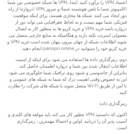
اعتماد VPN را برآورد کنید. ابتدا، VPN ها شبکه خصوصی بین شما
(کامپیوتر شما یا تلفن هوشمند شما) و سرور VPN (دروازه) از راه
دور ایجاد می کنند. شبکه ها مجازی هستند، برای اینکه موقعیت
فیزیکی شما مهم نیست و به لحاظ جغرافیایی می تواند دور از
دروازه باشد.خرید VPN و خرید کریو ها به منظور کار به اتصال
معمولی اینترنت تکیه دارند و هنگامیکه به منابع خارجی متصل می
شوید اطلاعات شبکه از جهان بیرون پنهان شده است.خرید VPN و
خرید کریو خود را میتوانید در parsvpn.online انجام دهید.
دوم، رمزگذاری داده ها استفاده می شود برای اینکه از امنیت
اطلاعات انتقال شده بین شما و دروازه اطمینان حاصل کند،
بنابراین از جاسوسی و شنود روی ترافیک شما جلوگیری می شود.
این به خصوص وقتی اهمیت دراد که شما به شبکه های عمومی و
نا امن از طریق Wi-Fi متصل شوید یا شبکه های شرکت را نظارت
کنید.
رمزگذاری داده
اکنون که دانستید VPN چطور کار می کند باید مولفه های کلیدی و
آسیب پذیر آن را دریابید. اولین و احتمالا مهمترین ، رمزگذاری
است.