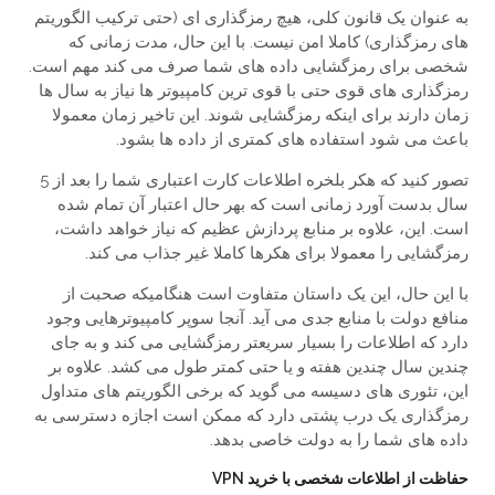
به عنوان یک قانون کلی، هیچ رمزگذاری ای (حتی ترکیب الگوریتم
های رمزگذاری) کاملا امن نیست. با این حال، مدت زمانی که
شخصی برای رمزگشایی داده های شما صرف می کند مهم است.
رمزگذاری های قوی حتی با قوی ترین کامپیوتر ها نیاز به سال ها
زمان دارند برای اینکه رمزگشایی شوند. این تاخیر زمان معمولا
باعث می شود استفاده های کمتری از داده ها بشود.
تصور کنید که هکر بلخره اطلاعات کارت اعتباری شما را بعد از 5
سال بدست آورد زمانی است که بهر حال اعتبار آن تمام شده
است. این، علاوه بر منابع پردازش عظیم که نیاز خواهد داشت،
رمزگشایی را معمولا برای هکرها کاملا غیر جذاب می کند.
با این حال، این یک داستان متفاوت است هنگامیکه صحبت از
منافع دولت با منابع جدی می آید. آنجا سوپر کامپیوترهایی وجود
دارد که اطلاعات را بسیار سریعتر رمزگشایی می کند و به جای
چندین سال چندین هفته و یا حتی کمتر طول می کشد. علاوه بر
این، تئوری های دسیسه می گوید که برخی الگوریتم های متداول
رمزگذاری یک درب پشتی دارد که ممکن است اجازه دسترسی به
داده های شما را به دولت خاصی بدهد.
حفاظت از اطلاعات شخصی با خرید VPN