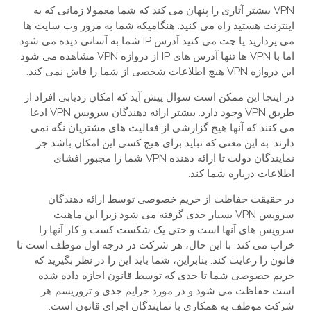
VPN بیشتر آثاری را پنهان می کند که شما معمولا زمانی که به
اینترنت هستید راه می کنید. هنگامیکه شما به مرور وب سایت ها
می پردازید یا چت می کنید آدرس IP شما به آسانی دیده می شود
اما با VPN ها تنها آدرس های IP از دروازه VPN مشاهده می شود.
این دروازه VPN هیچ اطلاعات شخصی از شما را فاش نمی کند.
در اینجا این ممکن است سوال پیش آید که امکان ردیابی افراد از
طریق VPN وجود دارد. بیشتر ارائه دهندگان سرویس VPN ادعا
می کنند که آنها هیچ گزارشی از فعالیت های مشتریان نگه نمی
دارند. به این معنی که نباید برای هیچ کسی این امکان باشد جز
نمایندگان دولت تا ارائه دهنده VPN شما را مجبور افشای
اطلاعات درباره شما کند.
در حقیقت حفاظت از حریم خصوصی توسط ارائه دهندگان
سرویس VPN بسیار جدی گرفته می شود زیرا این ماهیت
سرویس های آنها است و حتی یک شکست کسب و کار آنها را
خراب می کند. با این حال، هر شرکت در درجه اول موظف است تا
قانون را رعایت کند. بنابراین، شما باید این را در نظر بگیرید که
حریم خصوصی شما تا حدی که توسط قانون اجازه داده شده
است حفاظت می شود و در مورد جرایم جدی و تروریسم هر
شرکت موظف به همکاری با نمایندگان اجرای قانون است.